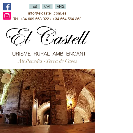
ES
CAT
ANG
info@elcastell.com.es
Tel.
+34 609 668 322
/
+34 664 564 362
TURISME RURAL AMB ENCANT
Alt Penedès - Terra de Caves