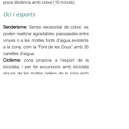
poca distància amb cotxe (10 minuts)
Oci i esports
Senderisme:
Sense necessitat de cotxe, es
poden realitzar agradables passejades entre
vinyes o a les moltes fonts d'aigua existents
a la zona, com la "Font de les Dous" amb 35
canelles d'aigua.
Ciclisme:
zona propícia a l'esport de la
bicicleta, i per fer excursions amb bicicleta
alguns de les moltes cellers de la zona amb
guies experts en el tema. Si prefereixen
poden llogar només les bicicletes.
Hípiques:
s'organitzen sortides a cavall per
les vinyes en algunes hípiques properes a la
casa.
Paintball:
es pot gaudir d'aquesta divertida
activitat en un entorn ideal per a aquesta
pràctica.