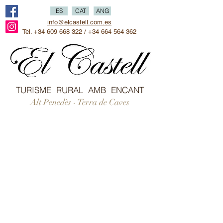
ES
CAT
ANG
info@elcastell.com.es
Tel.
+34 609 668 322
/
+34 664 564 362
TURISME RURAL AMB ENCANT
Alt Penedès - Terra de Caves