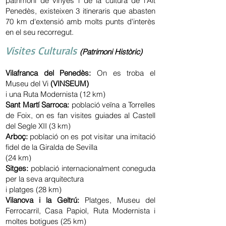
patrimoni de vinyes i de la cultura de l'Alt
Penedès, existeixen 3 itineraris que abasten
70 km d'extensió amb molts punts d'interès
en el seu recorregut.
Visites Culturals
(Patrimoni Històric)
Vilafranca del Penedès:
On es troba el
Museu del Vi
(VINSEUM)
i una Ruta Modernista (12 km)
Sant Martí Sarroca:
població veïna a Torrelles
de Foix, on es fan visites guiades al Castell
del Segle XII (3 km)
Arboç:
població on es pot visitar una imitació
fidel de la Giralda de Sevilla
(24 km)
Sitges:
població internacionalment coneguda
per la seva arquitectura
i
platges (28 km)
Vilanova i la Geltrú:
Platges, Museu del
Ferrocarril, Casa Papiol, Ruta Modernista i
moltes botigues (25 km)