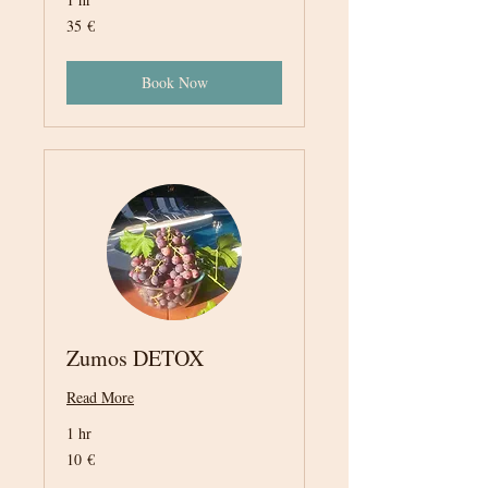
35
35 €
euros
Book Now
Zumos DETOX
Read More
1 hr
10
10 €
euros