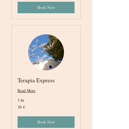
Book Now
Terapia Express
Read More
1 hr
30
30 €
euros
Book Now