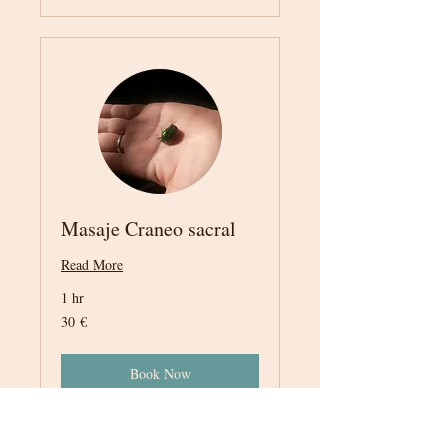
Masaje Craneo sacral
Read More
1 hr
30
30 €
euros
Book Now